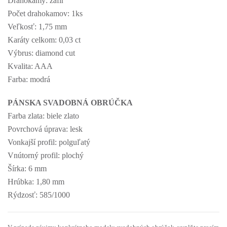
Drahokamy: zafír
Počet drahokamov: 1ks
Veľkosť: 1,75 mm
Karáty celkom: 0,03 ct
Výbrus: diamond cut
Kvalita: AAA
Farba: modrá
PÁNSKA SVADOBNÁ OBRÚČKA
Farba zlata: biele zlato
Povrchová úprava: lesk
Vonkajší profil: polguľatý
Vnútorný profil: plochý
Šírka: 6 mm
Hrúbka: 1,80 mm
Rýdzosť: 585/1000