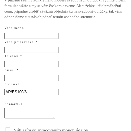
V prípade záujmu konkrétneho modelu svadobných obrúčok, vyplňte prosím
formulár nižšie a my sa vám čoskoro ozveme. Ak si želáte určiť predbežnú
cenu, prípadne urobiť záväznú objednávku na svadobné obrúčky, tak vám
odporúčame si u nás objednať termín osobného stretnutia.
Vaše meno
Vaše priezvisko *
Telefón *
Email *
Produkt
Poznámka
Súhlasím so spracovaním mojich údajov