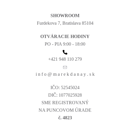
SHOWROOM
Furdekova 7, Bratislava 85104
OTVÁRACIE HODINY
PO - PIA 9:00 - 18:00
+421 948 110 279
i n f o @ m a r e k d a n a y . s k
IČO: 52545024
DIČ: 1077025928
SME REGISTROVANÝ
NA PUNCOVOM ÚRADE
č. 4823