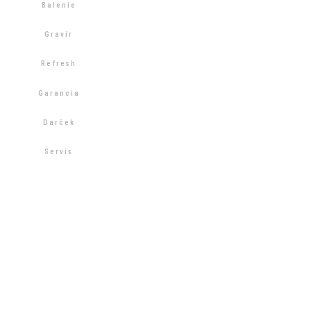
Balenie
Gravír
Refresh
Garancia
Darček
Servis
SHOWROOM
Furdekova 7, Bratislava 85104
OTVÁRACIE HODINY
PO - PIA 9:00 - 18:00