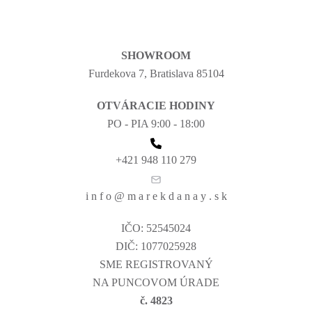
SHOWROOM
Furdekova 7, Bratislava 85104
OTVÁRACIE HODINY
PO - PIA 9:00 - 18:00
+421 948 110 279
i n f o @ m a r e k d a n a y . s k
IČO: 52545024
DIČ: 1077025928
SME REGISTROVANÝ
NA PUNCOVOM ÚRADE
č. 4823