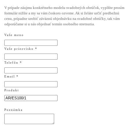
V prípade záujmu konkrétneho modelu svadobných obrúčok, vyplňte prosím
formulár nižšie a my sa vám čoskoro ozveme. Ak si želáte určiť predbežnú
cenu, prípadne urobiť záväznú objednávku na svadobné obrúčky, tak vám
odporúčame si u nás objednať termín osobného stretnutia.
Vaše meno
Vaše priezvisko *
Telefón *
Email *
Produkt
Poznámka