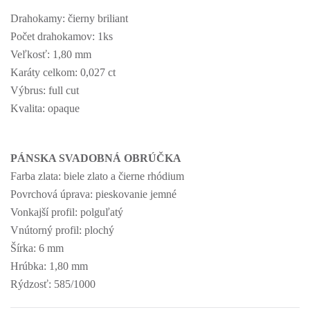
Drahokamy: čierny briliant
Počet drahokamov: 1ks
Veľkosť: 1,80 mm
Karáty celkom: 0,027 ct
Výbrus: full cut
Kvalita: opaque
PÁNSKA SVADOBNÁ OBRÚČKA
Farba zlata: biele zlato a čierne rhódium
Povrchová úprava: pieskovanie jemné
Vonkajší profil: polguľatý
Vnútorný profil: plochý
Šírka: 6 mm
Hrúbka: 1,80 mm
Rýdzosť: 585/1000