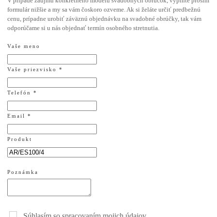
V prípade záujmu konkrétneho modelu svadobných obrúčok, vyplňte prosím
formulár nižšie a my sa vám čoskoro ozveme. Ak si želáte určiť predbežnú
cenu, prípadne urobiť záväznú objednávku na svadobné obrúčky, tak vám
odporúčame si u nás objednať termín osobného stretnutia.
Vaše meno
Vaše priezvisko *
Telefón *
Email *
Produkt
Poznámka
Súhlasím so spracovaním mojich údajov