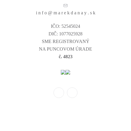
i n f o @ m a r e k d a n a y . s k
IČO: 52545024
DIČ: 1077025928
SME REGISTROVANÝ
NA PUNCOVOM ÚRADE
č. 4823