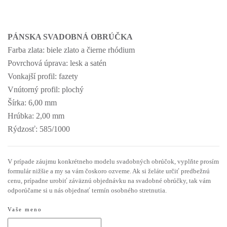
PÁNSKA SVADOBNÁ OBRÚČKA
Farba zlata: biele zlato a čierne rhódium
Povrchová úprava: lesk a satén
Vonkajší profil: fazety
Vnútorný profil: plochý
Šírka: 6,00 mm
Hrúbka: 2,00 mm
Rýdzosť: 585/1000
V prípade záujmu konkrétneho modelu svadobných obrúčok, vyplňte prosím
formulár nižšie a my sa vám čoskoro ozveme. Ak si želáte určiť predbežnú
cenu, prípadne urobiť záväznú objednávku na svadobné obrúčky, tak vám
odporúčame si u nás objednať termín osobného stretnutia.
Vaše meno