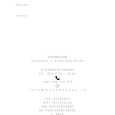
Darček
Servis
SHOWROOM
Furdekova 7, Bratislava 85104
OTVÁRACIE HODINY
PO - PIA 9:00 - 18:00
+421 948 110 279
i n f o @ m a r e k d a n a y . s k
IČO: 52545024
DIČ: 1077025928
SME REGISTROVANÝ
NA PUNCOVOM ÚRADE
č. 4823