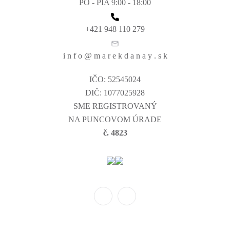
PO - PIA 9:00 - 18:00
+421 948 110 279
i n f o @ m a r e k d a n a y . s k
IČO: 52545024
DIČ: 1077025928
SME REGISTROVANÝ
NA PUNCOVOM ÚRADE
č. 4823