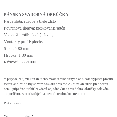
PÁNSKA SVADOBNÁ OBRÚČKA
Farba zlata: ružové a biele zlato
Povrchová úprava: pieskovanie/satén
Vonkajší profil: plochý, fazety
Vnútorný profil: plochý
Šírka: 5,80 mm
Hrúbka: 1,80 mm
Rýdzosť: 585/1000
V prípade záujmu konkrétneho modelu svadobných obrúčok, vyplňte prosím
formulár nižšie a my sa vám čoskoro ozveme. Ak si želáte určiť predbežnú
cenu, prípadne urobiť záväznú objednávku na svadobné obrúčky, tak vám
odporúčame si u nás objednať termín osobného stretnutia.
Vaše meno
Vaše priezvisko *